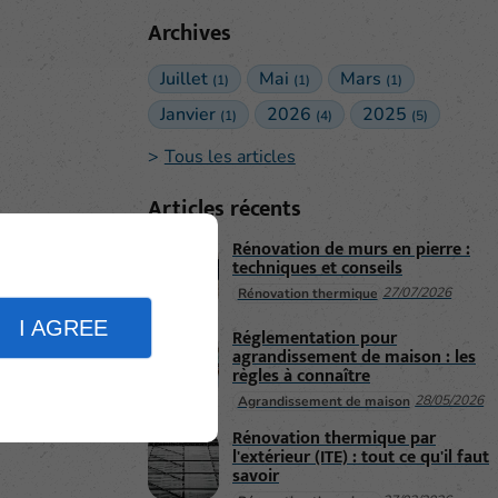
Archives
Juillet
Mai
Mars
(1)
(1)
(1)
Janvier
2026
2025
(1)
(4)
(5)
Tous les articles
Articles récents
Rénovation de murs en pierre :
techniques et conseils
27/07/2026
Rénovation thermique
I AGREE
Réglementation pour
agrandissement de maison : les
règles à connaître
28/05/2026
Agrandissement de maison
Rénovation thermique par
l'extérieur (ITE) : tout ce qu'il faut
savoir