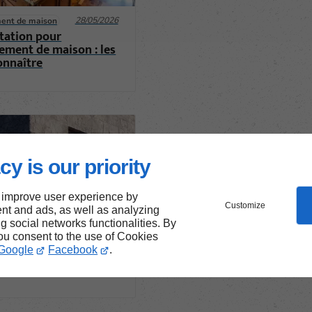
28/05/2026
ent de maison
tation pour
ement de maison : les
onnaître
cy is our priority
 improve user experience by
Customize
nt and ads, as well as analyzing
ng social networks functionalities. By
you consent to the use of Cookies
27/07/2026
thermique
Google
Facebook
.
n de murs en pierre :
s et conseils