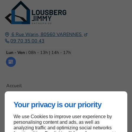
6 Rue Warin,
80560
VARENNES
09 70 35 00 43
Lun - Ven :
08h - 13h | 14h - 17h
Accueil
Contactez-nous
Your privacy is our priority
Mentions légales
Plan du site
We use Cookies to improve user experience by
personalising content and ads, as well as
analyzing traffic and optimizing social networks