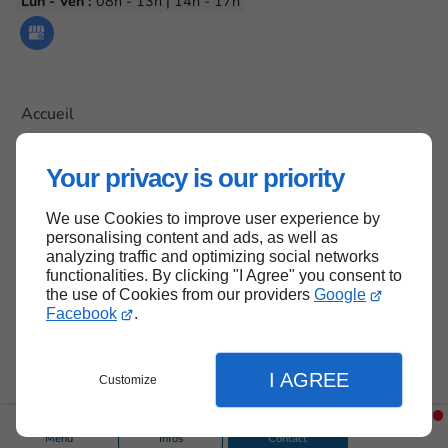
Lun - Ven :
08h - 13h | 14h - 17h
Accueil
Contactez-nous
Your privacy is our priority
Mentions légales
Plan du site
We use Cookies to improve user experience by
personalising content and ads, as well as
analyzing traffic and optimizing social networks
functionalities. By clicking "I Agree" you consent to
Haut de page
the use of Cookies from our providers
Google
Facebook
.
I AGREE
Customize
Menu
Infos
Contact